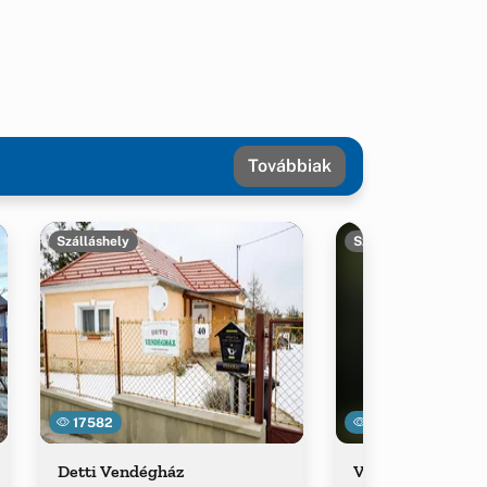
Továbbiak
Szálláshely
Szálláshely
17582
14999
Detti Vendégház
VE-DI Vendégház