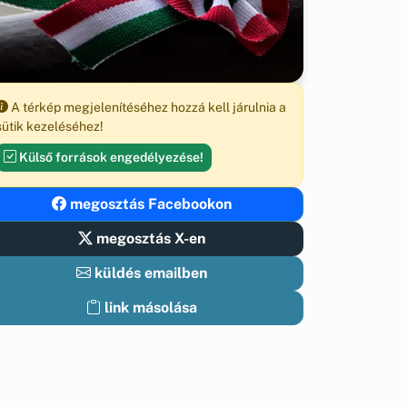
A térkép megjelenítéséhez hozzá kell járulnia a
sütik kezeléséhez!
Külső források engedélyezése!
megosztás Facebookon
megosztás X-en
küldés emailben
link másolása