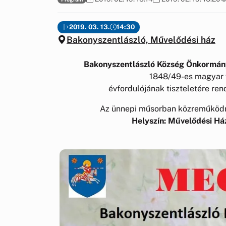
2019. 03. 13.
14:30
Bakonyszentlászló, Művelődési ház
Bakonyszentlászló Község Önkormányz
1848/49-es magyar 
évfordulójának tiszteletére re
Az ünnepi műsorban közreműködnek
Helyszín: Művelődési Ház