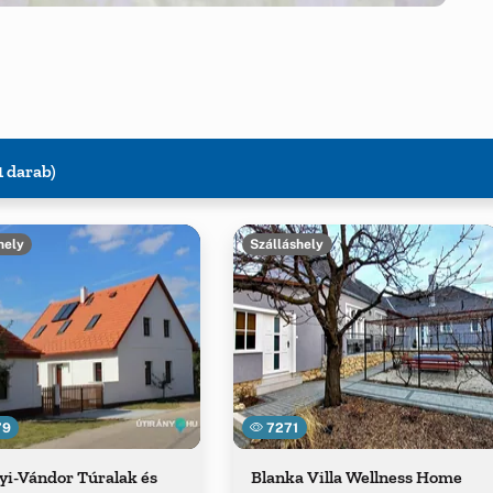
1 darab)
hely
Szálláshely
79
7271
yi-Vándor Túralak és
Blanka Villa Wellness Home