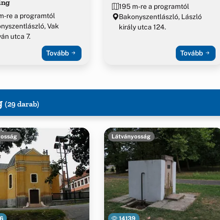
ing
195 m-re a programtól
m-re a programtól
Bakonyszentlászló, László
nyszentlászló, Vak
király utca 124.
án utca 7.
Tovább
Tovább
g
(29 darab)
yosság
Látványosság
6
14139