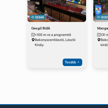
12340
1232
Gergő Büfé
Marga
<100 m-re a programtól
131 
Bakonyszentlászló, László
Bako
Király
királ
Tovább