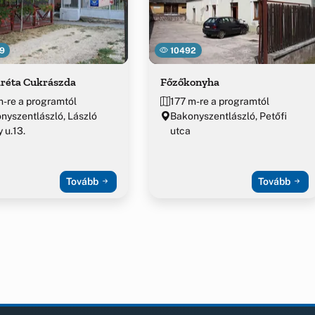
9
10492
réta Cukrászda
Főzőkonyha
m-re a programtól
177 m-re a programtól
nyszentlászló, László
Bakonyszentlászló, Petőfi
y u.13.
utca
Tovább
Tovább