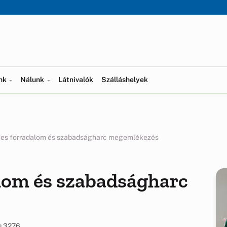
ünk
Nálunk
Látnivalók
Szálláshelyek
es forradalom és szabadságharc megemlékezés
lom és szabadságharc
3276