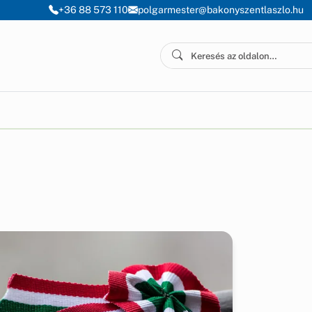
+36 88 573 110
polgarmester@bakonyszentlaszlo.hu