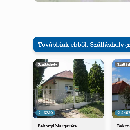
Továbbiak ebből: Szálláshely
(2
Szálláshely
Szállás
15730
245
Bakonyi Margaréta
Bakon