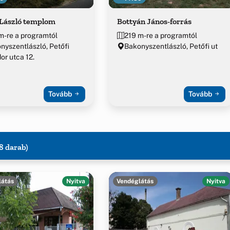
 László templom
Bottyán János-forrás
m-re a programtól
219 m-re a programtól
nyszentlászló, Petőfi
Bakonyszentlászló, Petőfi ut
or utca 12.
Tovább
Tovább
8 darab)
látás
Nyitva
Vendéglátás
Nyitva