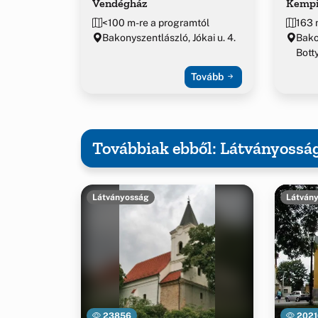
Vendégház
Kemp
<100 m-re a programtól
163 
Bakonyszentlászló, Jókai u. 4.
Bako
Botty
Tovább
Továbbiak ebből: Látványossá
Látványosság
Látván
23856
2021