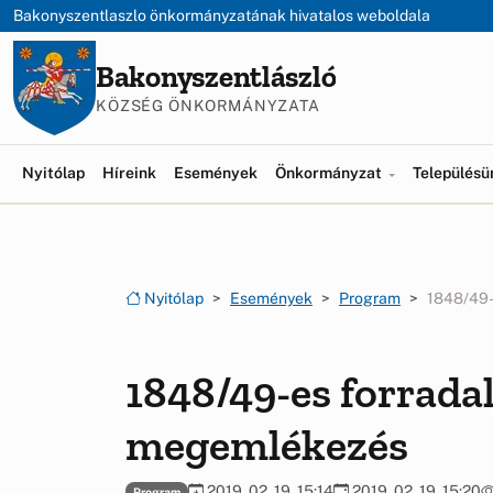
Ugrás a menüre
Ugrás a tartalomra
Bakonyszentlaszlo önkormányzatának hivatalos weboldala
Bakonyszentlászló
KÖZSÉG ÖNKORMÁNYZATA
Nyitólap
Híreink
Események
Önkormányzat
Település
Nyitólap
Események
Program
1848/49-
1848/49-es forrada
megemlékezés
2019. 02. 19. 15:14
2019. 02. 19. 15:20
Program