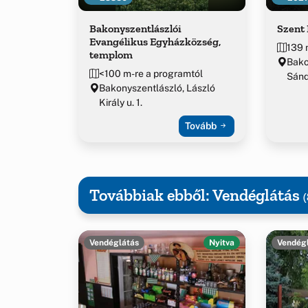
Bakonyszentlászlói
Szent
Evangélikus Egyházközség,
139 
templom
Bako
<100 m-re a programtól
Sánd
Bakonyszentlászló, László
Király u. 1.
Tovább
Továbbiak ebből: Vendéglátás
(
Vendéglátás
Nyitva
Vendég