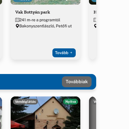
Vak Bottyán park
Hódos-éri viaduk
241 m-re a programtól
~2.6 km-re a pro
Bakonyszentlászló, Petőfi ut
47.369339, 17.8
Tovább
Továbbiak
Vendéglátás
Nyitva
Vendéglátás