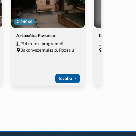
24049
Articsóka Pizzéria
Desszert cukrász
214 m-re a programtól
~1.2 km-re a pro
Bakonyszentlászló, Rózsa u
Bakonyszentlász
utca 5.
Tovább