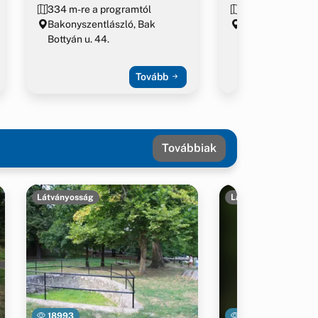
334 m-re a programtól
375 m-re a prog
Bakonyszentlászló, Bak
Bakonyszentlász
Bottyán u. 44.
Bottyán u. 50.
Tovább
Továbbiak
Látványosság
Látványosság
18993
30439