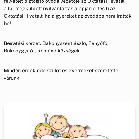
felvételt biztosító óvoda vezetője az Oktatási Hivatal
által megküldött nyilvántartás alapján értesíti az
Oktatási Hivatalt, ha a gyereket az óvodába nem iratták
be!
Beíratási körzet: Bakonyszentlászló, Fenyőfő,
Bakonygyirót, Románd kőzségek.
Minden érdeklódó szülőt és gyermeket szeretettel
várunk!