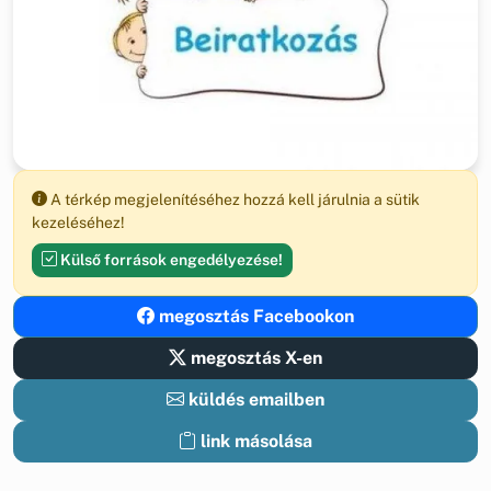
A térkép megjelenítéséhez hozzá kell járulnia a sütik
kezeléséhez!
Külső források engedélyezése!
megosztás Facebookon
megosztás X-en
küldés emailben
link másolása