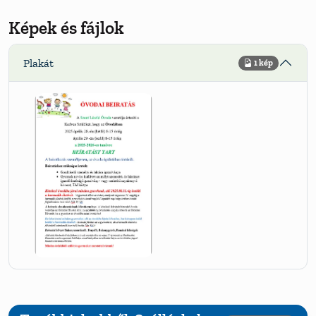
Képek és fájlok
Plakát
1 kép