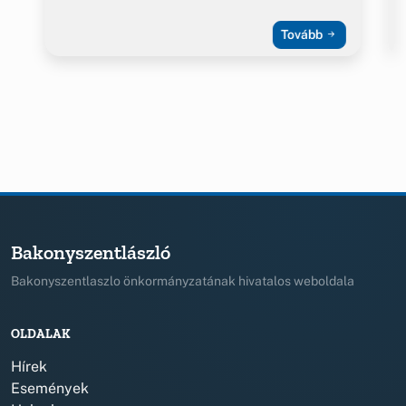
Tovább
Bakonyszentlászló
Bakonyszentlaszlo önkormányzatának hivatalos weboldala
OLDALAK
Hírek
Események