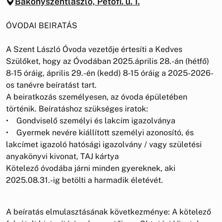
Bakonyszentlászló, Petőfi. u. 1.
ÓVODAI BEIRATÁS
A Szent László Óvoda vezetője értesíti a Kedves
Szülőket, hogy az Óvodában 2025.április 28.-án (hétfő)
8-15 óráig, április 29.-én (kedd) 8-15 óráig a 2025-2026-
os tanévre beíratást tart.
A beiratkozás személyesen, az óvoda épületében
történik. Beíratáshoz szükséges iratok:
• Gondviselő személyi és lakcím igazolványa
• Gyermek nevére kiállított személyi azonosító, és
lakcímet igazoló hatósági igazolvány / vagy születési
anyakönyvi kivonat, TAJ kártya
Kötelező óvodába járni minden gyereknek, aki
2025.08.31.-ig betölti a harmadik életévét.
A beíratás elmulasztásának következménye: A kötelező