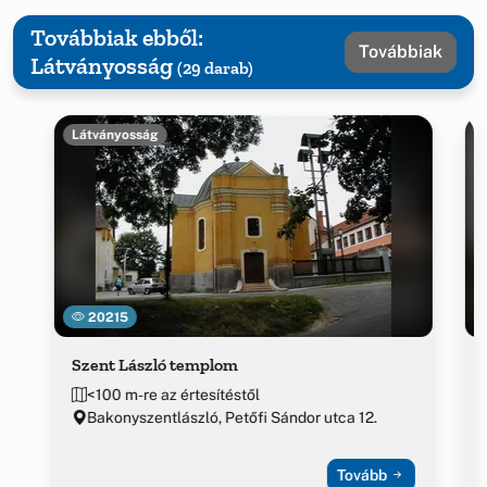
Továbbiak ebből:
Továbbiak
Látványosság
(29 darab)
Látványosság
20215
Szent László templom
<100 m-re az értesítéstől
Bakonyszentlászló, Petőfi Sándor utca 12.
Tovább