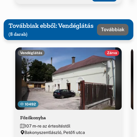
Továbbiak ebből: Vendéglátás
Továbbiak
(8 darab)
Vendéglátás
Zárva
10492
Főzőkonyha
107 m-re az értesítéstől
Bakonyszentlászló, Petőfi utca