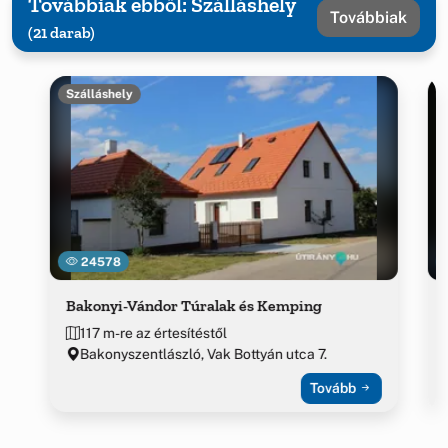
Továbbiak ebből: Szálláshely
Továbbiak
(21 darab)
Szálláshely
24578
Bakonyi-Vándor Túralak és Kemping
117 m-re az értesítéstől
Bakonyszentlászló, Vak Bottyán utca 7.
Tovább