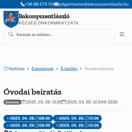
Ugrás a menüre
Ugrás a tartalomra
+36 88 573 110
polgarmester@bakonyszentlaszlo.hu
Bakonyszentlászló
KÖZSÉG ÖNKORMÁNYZATA
Nyitólap
Események
Értesítés
Óvodai beíratás
Óvodai beíratás
2025. 03. 29. 12:29
2025. 03. 29. 12:33
2228
Értesítés
2025. 04. 28.
08:00
2025. 04. 28.
15:00
2025. 04. 29.
08:00
2025. 04. 29.
15:00