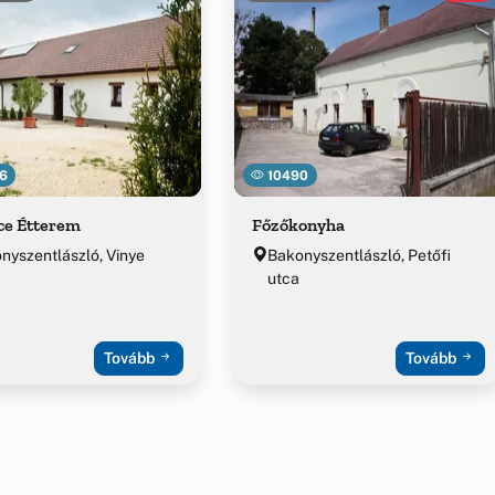
6
10490
ce Étterem
Főzőkonyha
nyszentlászló, Vinye
Bakonyszentlászló, Petőfi
utca
Tovább
Tovább