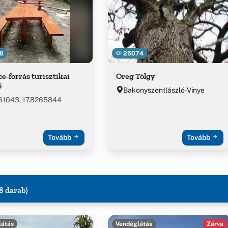
8
25074
e-forrás turisztikai
Öreg Tölgy
ő
Bakonyszentlászló-Vinye
61043, 17.8265844
Tovább
Tovább
8 darab)
látás
Vendéglátás
Zárva