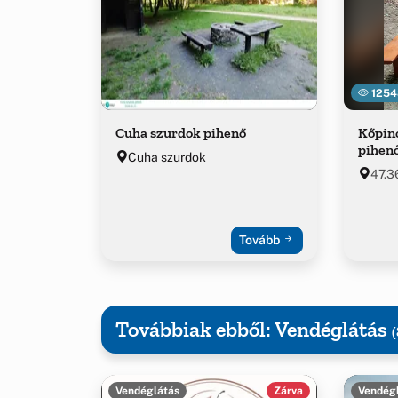
1254
Cuha szurdok pihenő
Kőpinc
pihen
Cuha szurdok
47.3
Tovább
Továbbiak ebből: Vendéglátás
(
Vendéglátás
Zárva
Vendég