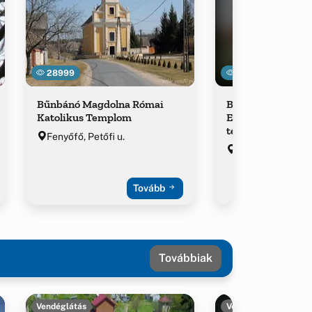
28999
23847
Bűnbánó Magdolna Római
Bakonyszentlászl
Katolikus Templom
Evangélikus Egyh
templom
Fenyőfő, Petőfi u.
Bakonyszentlászl
Király u. 1.
Tovább
Továbbiak
Vendéglátás
Vendéglátás