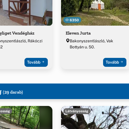
6350
yliget Vendégház
Eleven Jurta
nyszentlászló, Rákóczi
Bakonyszentlászló, Vak
 2
Bottyán u. 50.
Tovább
Tovább
g
(29 darab)
yosság
Látványosság