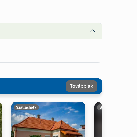
Továbbiak
Szálláshely
Szálláshely