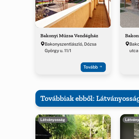
Bakonyi Múzsa Vendégház
Bakon
Bakonyszentlászló, Dózsa
Bako
György u. 11/1
utca
Tovább
Továbbiak ebből: Látványossá
Látványosság
Látván