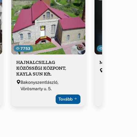
7753
12326
HAJNALCSILLAG
Margaréta Cukrá
KÖZÖSSÉGI KÖZPONT,
Bakonyszentlászl
KAYLA SUN Kft.
király u.13.
Bakonyszentlászló,
Vörösmarty u. 5.
Tovább