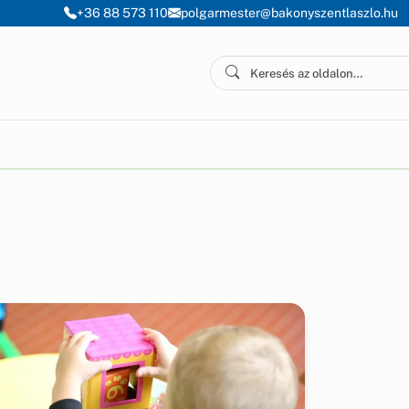
+36 88 573 110
polgarmester@bakonyszentlaszlo.hu