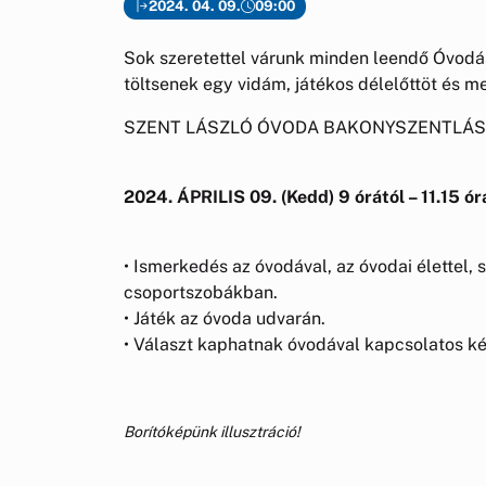
2024. 04. 09.
09:00
Sok szeretettel várunk minden leendő Óvodá
töltsenek egy vidám, játékos délelőttöt és 
SZENT LÁSZLÓ ÓVODA BAKONYSZENTLÁSZ
2024. ÁPRILIS 09. (Kedd) 9 órától – 11.15 ór
• Ismerkedés az óvodával, az óvodai élettel
csoportszobákban.
• Játék az óvoda udvarán.
• Választ kaphatnak óvodával kapcsolatos k
Borítóképünk illusztráció!