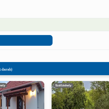
1 darab)
hely
Szálláshely