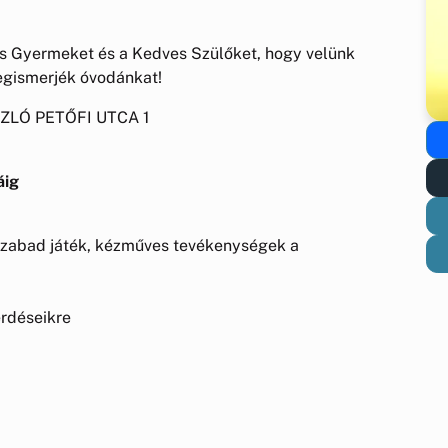
s Gyermeket és a Kedves Szülőket, hogy velünk
megismerjék óvodánkat!
LÓ PETŐFI UTCA 1
áig
, szabad játék, kézműves tevékenységek a
érdéseikre