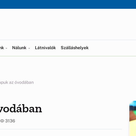
ünk
Nálunk
Látnivalók
Szálláshelyek
kapuk az óvodában
óvodában
3136