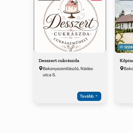
1226
Desszert cukrászda
Kőpin
Bakonyszentlászló, Nádas
Bako
utca 5.
Tovább