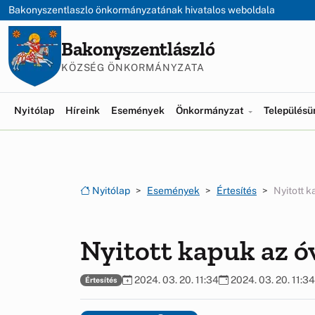
Ugrás a menüre
Ugrás a tartalomra
Bakonyszentlaszlo önkormányzatának hivatalos weboldala
Bakonyszentlászló
KÖZSÉG ÖNKORMÁNYZATA
Nyitólap
Híreink
Események
Önkormányzat
Település
Nyitólap
Események
Értesítés
Nyitott 
Nyitott kapuk az 
2024. 03. 20. 11:34
2024. 03. 20. 11:34
Értesítés