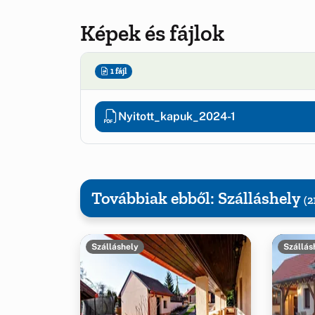
Képek és fájlok
1 fájl
Nyitott_kapuk_2024-1
Továbbiak ebből: Szálláshely
(2
Szálláshely
Szállás